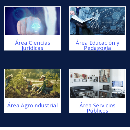
Área Ciencias
Área Educación y
Jurídicas
Pedagogía
Área Agroindustrial
Área Servicios
Públicos