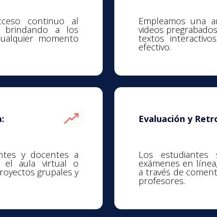
cceso continuo al
Empleamos una am
, brindando a los
videos pregrabados 
n cualquier momento
textos interactiv
efectivo.
:
Evaluación y Retr
antes y docentes a
Los estudiantes 
 el aula virtual o
exámenes en línea, 
royectos grupales y
a través de comenta
profesores.