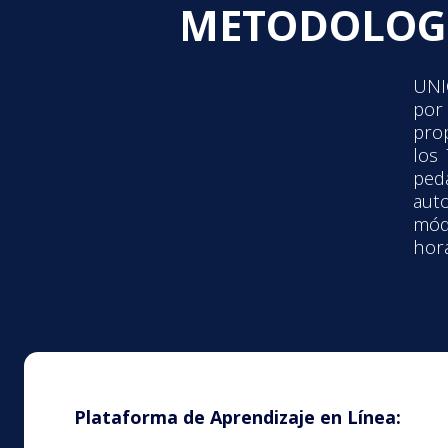
METODOLOGÍ
UNI
por
prop
los
ped
aut
mód
hora
Plataforma de Aprendizaje en Línea: