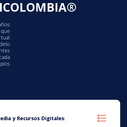
NICOLOMBIA®
años
 que
rtual
delo
ntes
cada
pios
dia y Recursos Digitales
: