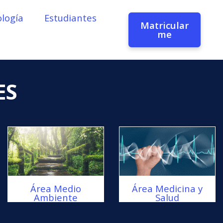
logía
Estudiantes
Matricular
me
ES
Área Medio
Área Medicina y
Ambiente
Salud